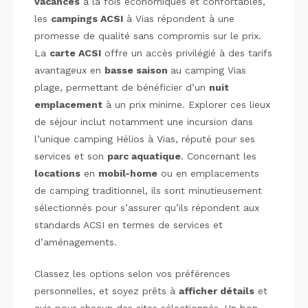
vacances
à la fois économiques et confortables,
les
campings ACSI
à Vias répondent à une
promesse de qualité sans compromis sur le prix.
La
carte ACSI
offre un accès privilégié à des tarifs
avantageux en
basse saison
au camping Vias
plage, permettant de bénéficier d’un
nuit
emplacement
à un prix minime. Explorer ces lieux
de séjour inclut notamment une incursion dans
l’unique camping Hélios à Vias, réputé pour ses
services et son
parc aquatique
. Concernant les
locations
en
mobil-home
ou en emplacements
de camping traditionnel, ils sont minutieusement
sélectionnés pour s’assurer qu’ils répondent aux
standards ACSI en termes de services et
d’aménagements.
Classez les options selon vos préférences
personnelles, et soyez prêts à
afficher détails
et
avis pour chacun des sites sélectionnés. Un bon